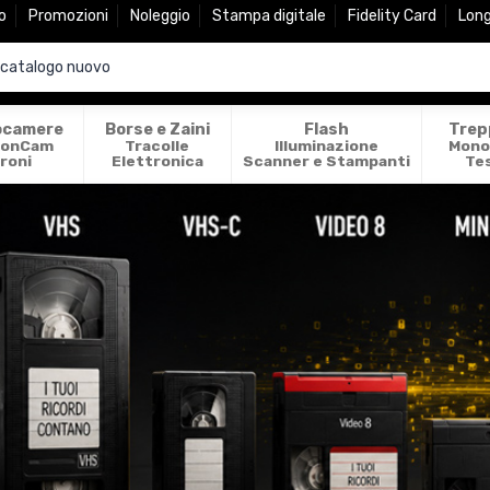
o
Promozioni
Noleggio
Stampa digitale
Fidelity Card
Lon
ocamere
Borse e Zaini
Flash
Trep
ionCam
Tracolle
Illuminazione
Mono
roni
Elettronica
Scanner e Stampanti
Te