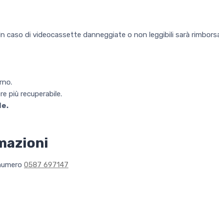
 In caso di videocassette danneggiate o non leggibili sarà rimborsa
rno.
e più recuperabile.
le.
mazioni
l numero
0587 697147