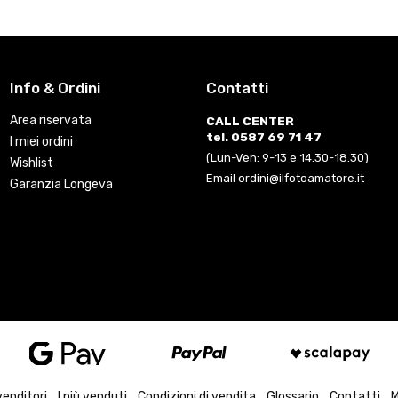
Info & Ordini
Contatti
Area riservata
CALL CENTER
tel. 0587 69 71 47
I miei ordini
(Lun-Ven: 9-13 e 14.30-18.30)
Wishlist
Email ordini@ilfotoamatore.it
Garanzia Longeva
venditori
I più venduti
Condizioni di vendita
Glossario
Contatti
M