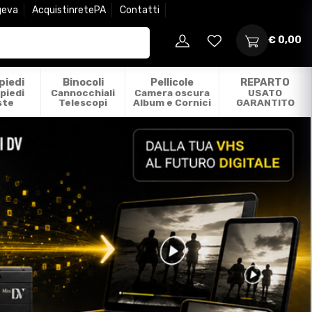
geva
AcquistinretePA
Contatti
€ 0,00
piedi
Binocoli
Pellicole
REPARTO
piedi
Cannocchiali
Camera oscura
USATO
ste
Telescopi
Album e Cornici
GARANTITO