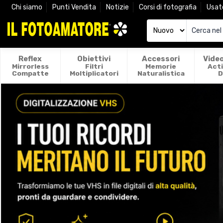
Chi siamo
Punti Vendita
Notizie
Corsi di fotografia
Usat
Reflex
Obiettivi
Accessori
Vide
Mirrorless
Filtri
Memorie
Act
Compatte
Moltiplicatori
Naturalistica
D