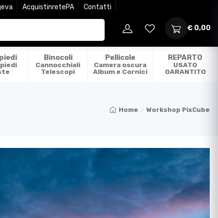
geva
AcquistinretePA
Contatti
€ 0,00
piedi
Binocoli
Pellicole
REPARTO
piedi
Cannocchiali
Camera oscura
USATO
ste
Telescopi
Album e Cornici
GARANTITO
Home
Workshop PixCube