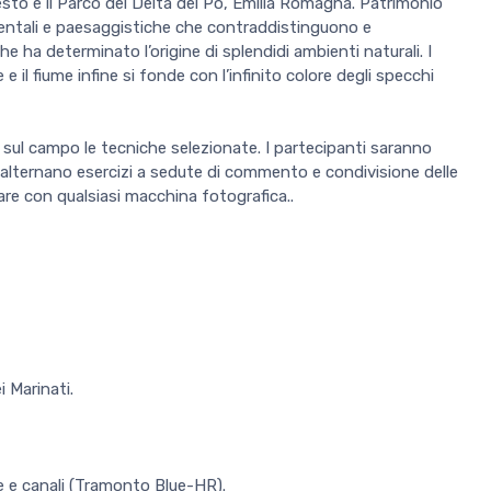
sto è il Parco del Delta del Po, Emilia Romagna. Patrimonio
mbientali e paesaggistiche che contraddistinguono e
e ha determinato l’origine di splendidi ambienti naturali. I
 e il fiume infine si fonde con l’infinito colore degli specchi
sul campo le tecniche selezionate. I partecipanti saranno
 Si alternano esercizi a sedute di commento e condivisione delle
are con qualsiasi macchina fotografica..
i Marinati.
e e canali (Tramonto Blue-HR).