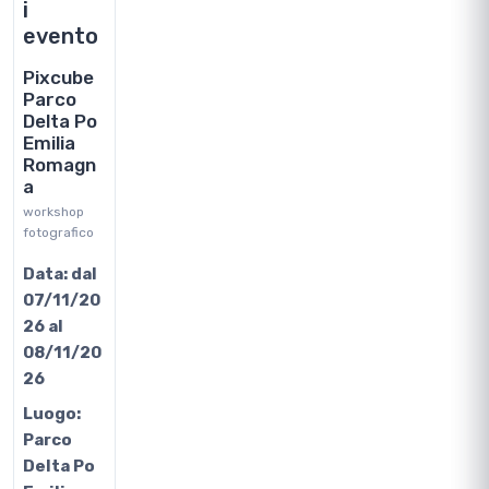
i
evento
Pixcube
Parco
Delta Po
Emilia
Romagn
a
workshop
fotografico
Data:
dal
07/11/20
26 al
08/11/20
26
Luogo:
Parco
Delta Po