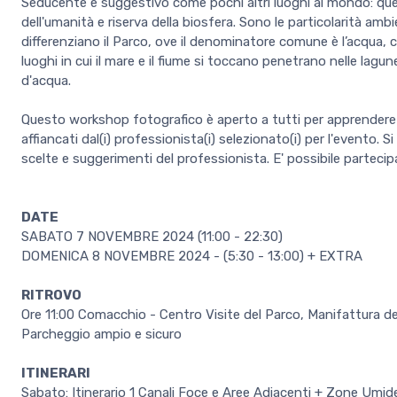
Seducente e suggestivo come pochi altri luoghi al mondo: que
dell'umanità e riserva della biosfera. Sono le particolarità a
differenziano il Parco, ove il denominatore comune è l’acqua, ch
luoghi in cui il mare e il fiume si toccano penetrano nelle lagune
d'acqua.
Questo workshop fotografico è aperto a tutti per apprendere 
affiancati dal(i) professionista(i) selezionato(i) per l'evento.
scelte e suggerimenti del professionista. E' possibile partecip
DATE
SABATO 7 NOVEMBRE 2024 (11:00 - 22:30)
DOMENICA 8 NOVEMBRE 2024 - (5:30 - 13:00) + EXTRA
RITROVO
Ore 11:00 Comacchio - Centro Visite del Parco, Manifattura de
Parcheggio ampio e sicuro
ITINERARI
Sabato: Itinerario 1 Canali Foce e Aree Adiacenti + Zone Umid