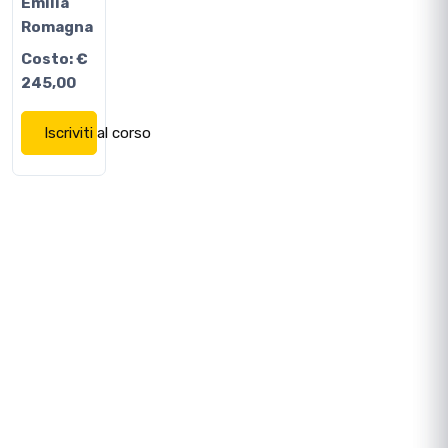
Emilia
Romagna
Costo:
€
245,00
Iscriviti al corso