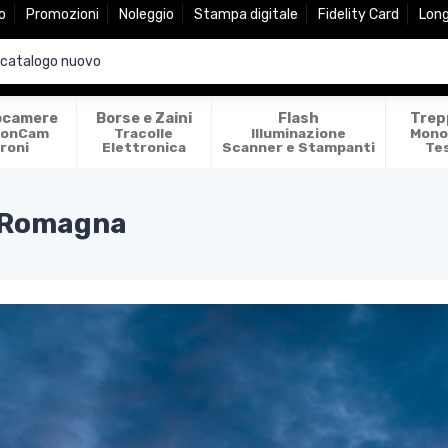
o
Promozioni
Noleggio
Stampa digitale
Fidelity Card
Lon
ocamere
Borse e Zaini
Flash
Trep
ionCam
Tracolle
Illuminazione
Mono
roni
Elettronica
Scanner e Stampanti
Te
a Romagna