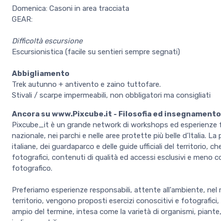
Domenica: Casoni in area tracciata
GEAR:
Difficoltà escursione
Escursionistica (facile su sentieri sempre segnati)
Abbigliamento
Trek autunno + antivento e zaino tuttofare.
Stivali / scarpe impermeabili, non obbligatori ma consigliati
Ancora su www.Pixcube.it - Filosofia ed insegnamento
Pixcube_it è un grande network di workshops ed esperienze fo
nazionale, nei parchi e nelle aree protette più belle d’Italia. L
italiane, dei guardaparco e delle guide ufficiali del territori
fotografici, contenuti di qualità ed accessi esclusivi e meno 
fotografico.
Preferiamo esperienze responsabili, attente all'ambiente, nel ri
territorio, vengono proposti esercizi conoscitivi e fotografici, al
ampio del termine, intesa come la varietà di organismi, piante, a