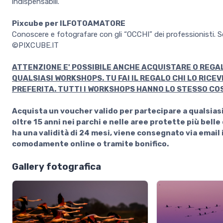
indispensabili.
Pixcube per ILFOTOAMATORE
Conoscere e fotografare con gli “OCCHI” dei professionisti. Sc
©PIXCUBE.IT
ATTENZIONE E' POSSIBILE ANCHE ACQUISTARE O REGA
QUALSIASI WORKSHOPS. TU FAI IL REGALO CHI LO RICE
PREFERITA. TUTTI I WORKSHOPS HANNO LO STESSO CO
Acquista un voucher valido per partecipare a qualsias
oltre 15 anni nei parchi e nelle aree protette più belle
ha una validità di 24 mesi, viene consegnato via email
comodamente online o tramite bonifico.
Gallery fotografica