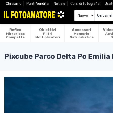
Chi siamo
Punti Vendita
Notizie
Corsi di fotografia
Usat
Reflex
Obiettivi
Accessori
Vide
Mirrorless
Filtri
Memorie
Act
Compatte
Moltiplicatori
Naturalistica
D
Pixcube Parco Delta Po Emili