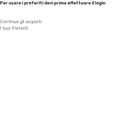
Per usare i preferiti devi prima effettuare il login
Continua gli acquisti
I tuoi Preferiti