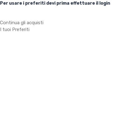
Per usare i preferiti devi prima effettuare il login
Continua gli acquisti
I tuoi Preferiti