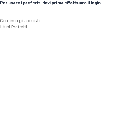
Per usare i preferiti devi prima effettuare il login
Continua gli acquisti
I tuoi Preferiti