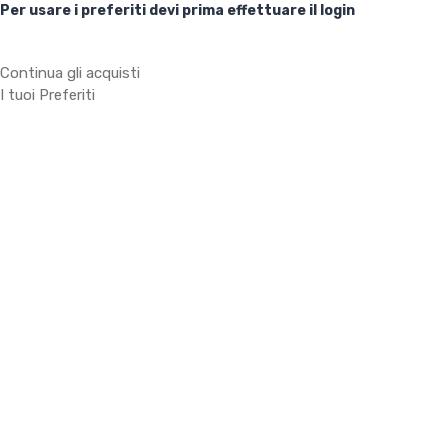
Per usare i preferiti devi prima effettuare il login
Continua gli acquisti
I tuoi Preferiti