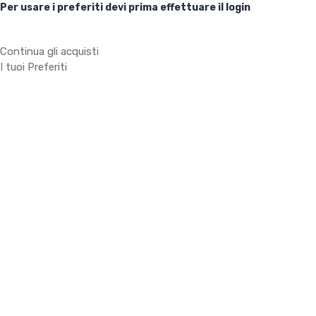
Per usare i preferiti devi prima effettuare il login
Continua gli acquisti
I tuoi Preferiti