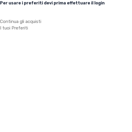
Per usare i preferiti devi prima effettuare il login
Continua gli acquisti
I tuoi Preferiti