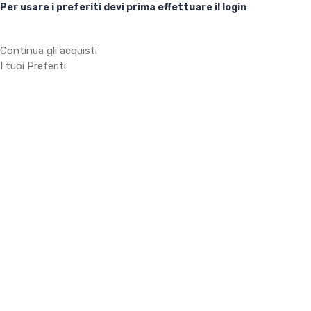
Per usare i preferiti devi prima effettuare il login
Continua gli acquisti
I tuoi Preferiti