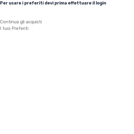
Per usare i preferiti devi prima effettuare il login
Continua gli acquisti
I tuoi Preferiti