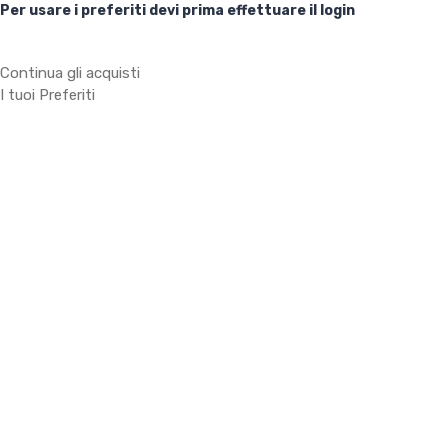
Per usare i preferiti devi prima effettuare il login
Continua gli acquisti
I tuoi Preferiti