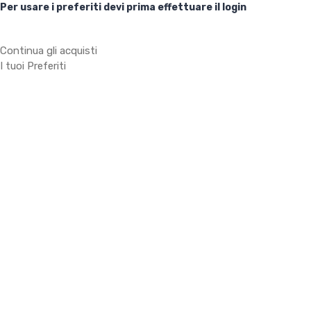
Per usare i preferiti devi prima effettuare il login
Continua gli acquisti
I tuoi Preferiti