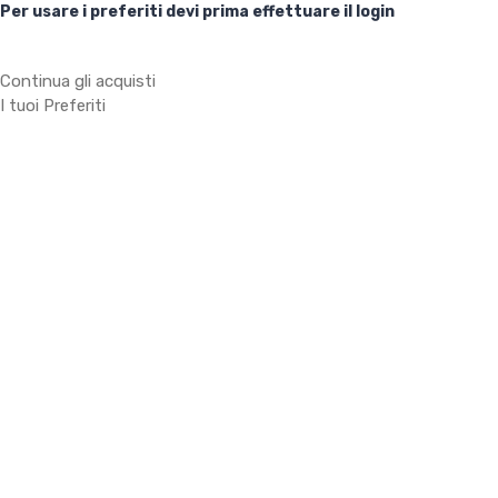
Per usare i preferiti devi prima effettuare il login
Continua gli acquisti
I tuoi Preferiti