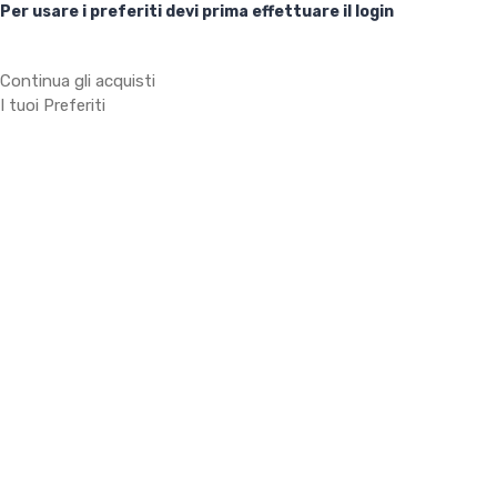
Per usare i preferiti devi prima effettuare il login
Continua gli acquisti
I tuoi Preferiti