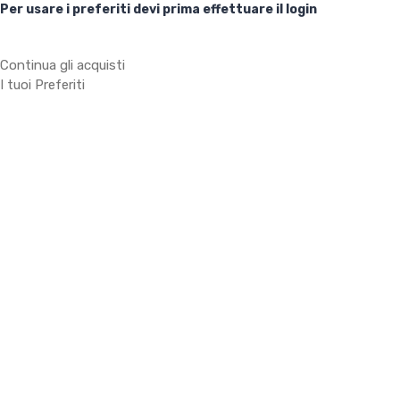
Per usare i preferiti devi prima effettuare il login
Continua gli acquisti
I tuoi Preferiti