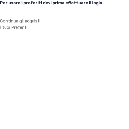
Per usare i preferiti devi prima effettuare il login
Continua gli acquisti
I tuoi Preferiti