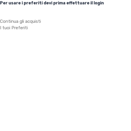
Per usare i preferiti devi prima effettuare il login
Continua gli acquisti
I tuoi Preferiti