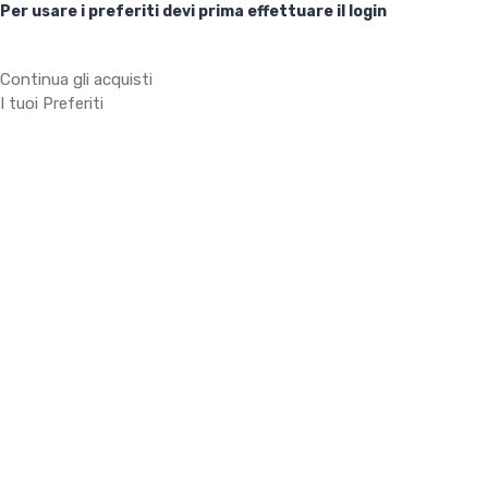
Per usare i preferiti devi prima effettuare il login
Continua gli acquisti
I tuoi Preferiti