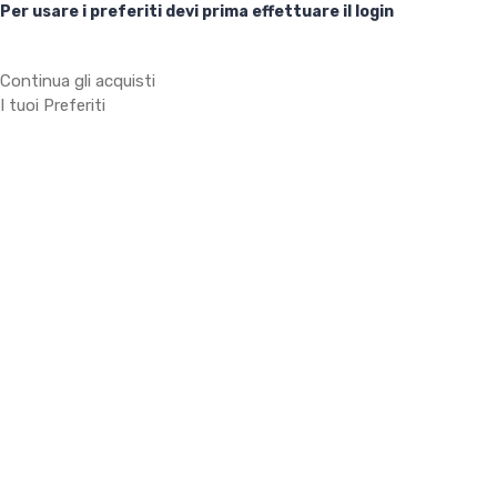
Per usare i preferiti devi prima effettuare il login
Continua gli acquisti
I tuoi Preferiti