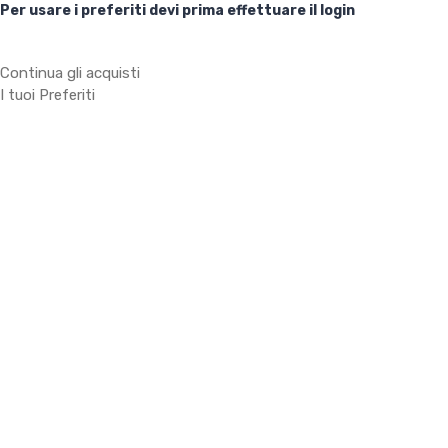
Per usare i preferiti devi prima effettuare il login
Continua gli acquisti
I tuoi Preferiti