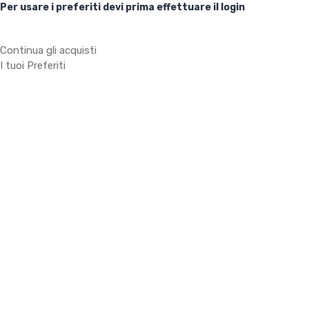
Per usare i preferiti devi prima effettuare il login
Continua gli acquisti
I tuoi Preferiti