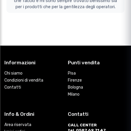
che faccio e mi sono sempre trovato benissimo sia
per i prodotti che per la gentilezza degli operatori.
Informazioni
Punti vendita
Chi siamo
Pisa
Condizioni di vendita
Firenze
Contatti
Bologna
Milano
Info & Ordini
Contatti
Area riservata
CALL CENTER
tel. 0587 69 71 47