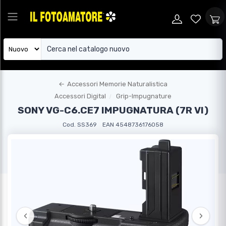
←
Accessori Memorie Naturalistica
Accessori Digital
Grip-Impugnature
SONY VG-C6.CE7 IMPUGNATURA (7R VI)
Cod. SS369
EAN 4548736176058
‹
›