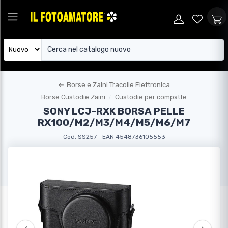
←
Borse e Zaini Tracolle Elettronica
Borse Custodie Zaini
Custodie per compatte
SONY LCJ-RXK BORSA PELLE
RX100/M2/M3/M4/M5/M6/M7
Cod. SS257
EAN 4548736105553