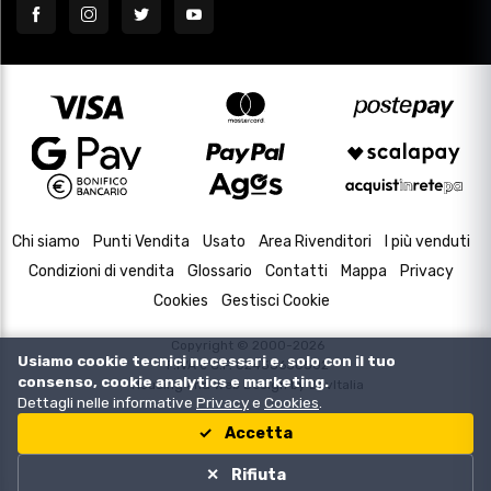
Chi siamo
Punti Vendita
Usato
Area Rivenditori
I più venduti
Condizioni di vendita
Glossario
Contatti
Mappa
Privacy
Cookies
Gestisci Cookie
Copyright © 2000-2026
Usiamo cookie tecnici necessari e, solo con il tuo
P.IVA e C.F. 02433630502
consenso, cookie analytics e marketing.
Housing and Web Design by
DevItalia
Dettagli nelle informative
Privacy
e
Cookies
.
Accetta
Rifiuta