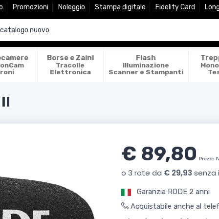
o
Promozioni
Noleggio
Stampa digitale
Fidelity Card
Lon
ocamere
Borse e Zaini
Flash
Trep
ionCam
Tracolle
Illuminazione
Mono
roni
Elettronica
Scanner e Stampanti
Te
II
€ 89,80
Prezzo I
Garanzia RODE 2 anni
Acquistabile anche al tel