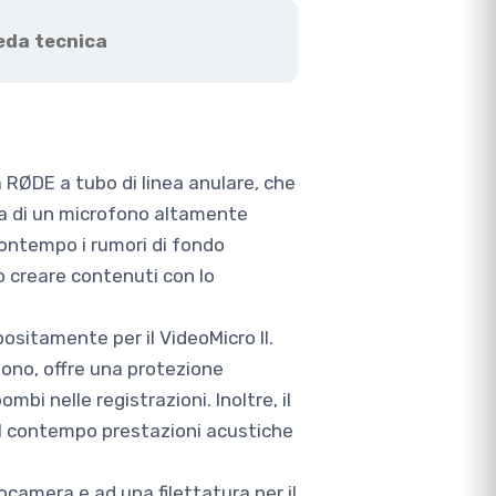
eda tecnica
a RØDE a tubo di linea anulare, che
ta di un microfono altamente
contempo i rumori di fondo
 o creare contenuti con lo
sitamente per il VideoMicro II.
fono, offre una protezione
bi nelle registrazioni. Inoltre, il
l contempo prestazioni acustiche
ocamera e ad una filettatura per il