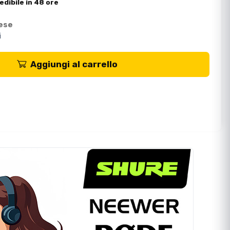
edibile in 48 ore
mese
i
Aggiungi al carrello