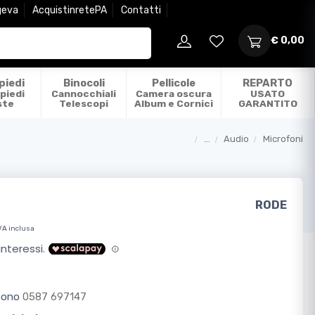
geva
AcquistinretePA
Contatti
€ 0,00
piedi
Binocoli
Pellicole
REPARTO
piedi
Cannocchiali
Camera oscura
USATO
ste
Telescopi
Album e Cornici
GARANTITO
...
Audio
Microfoni
Categorie
RODE
VA inclusa
efono
0587 697147