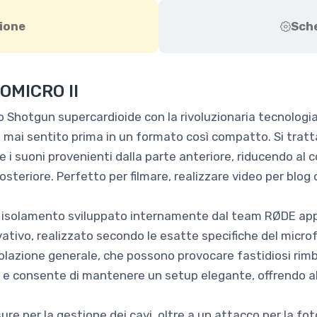
ione
Sch
OMICRO II
no Shotgun supercardioide con la rivoluzionaria tecnologi
 mai sentito prima in un formato così compatto. Si trat
 i suoni provenienti dalla parte anteriore, riducendo al 
posteriore. Perfetto per filmare, realizzare video per blog
i isolamento sviluppato internamente dal team RØDE appo
ativo, realizzato secondo le esatte specifiche del micro
olazione generale, che possono provocare fastidiosi rimbom
 e consente di mantenere un setup elegante, offrendo a
e per la gestione dei cavi, oltre a un attacco per la fot