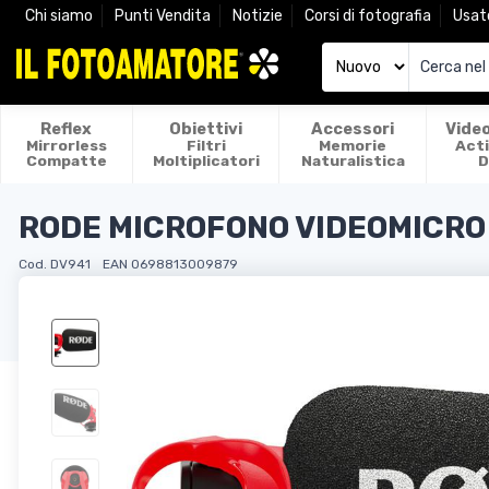
Chi siamo
Punti Vendita
Notizie
Corsi di fotografia
Usat
Reflex
Obiettivi
Accessori
Vide
Mirrorless
Filtri
Memorie
Act
Compatte
Moltiplicatori
Naturalistica
D
RODE MICROFONO VIDEOMICRO 
Cod. DV941
EAN 0698813009879