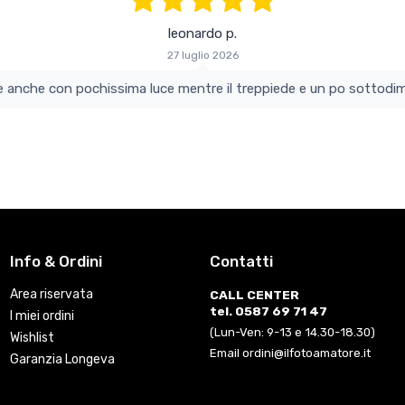
leonardo p.
27 luglio 2026
colo e perfetto si vede anche con pochissima luce mentre il treppiede e un po s
Info & Ordini
Contatti
Area riservata
CALL CENTER
tel. 0587 69 71 47
I miei ordini
(Lun-Ven: 9-13 e 14.30-18.30)
Wishlist
Email ordini@ilfotoamatore.it
Garanzia Longeva