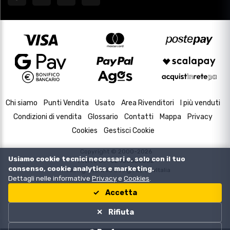
Chi siamo
Punti Vendita
Usato
Area Rivenditori
I più venduti
Condizioni di vendita
Glossario
Contatti
Mappa
Privacy
Cookies
Gestisci Cookie
Copyright © 2000-2026
Usiamo cookie tecnici necessari e, solo con il tuo
P.IVA e C.F. 02433630502
consenso, cookie analytics e marketing.
Housing and Web Design by
DevItalia
Dettagli nelle informative
Privacy
e
Cookies
.
Accetta
Rifiuta