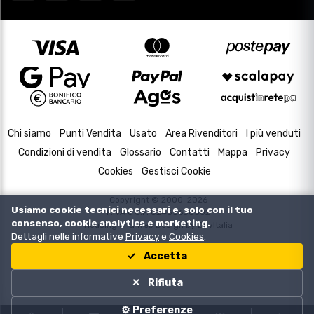
Chi siamo
Punti Vendita
Usato
Area Rivenditori
I più venduti
Condizioni di vendita
Glossario
Contatti
Mappa
Privacy
Cookies
Gestisci Cookie
Copyright © 2000-2026
Usiamo cookie tecnici necessari e, solo con il tuo
P.IVA e C.F. 02433630502
consenso, cookie analytics e marketing.
Housing and Web Design by
DevItalia
Dettagli nelle informative
Privacy
e
Cookies
.
Accetta
Rifiuta
⚙️ Preferenze