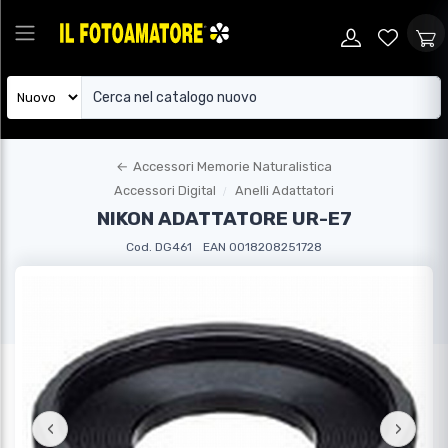
←
Accessori Memorie Naturalistica
Accessori Digital
Anelli Adattatori
NIKON ADATTATORE UR-E7
Cod. DG461
EAN 0018208251728
‹
›