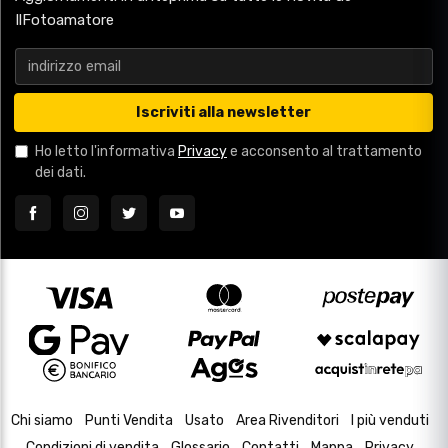
IlFotoamatore
Iscriviti alla newsletter
Ho letto l'informativa
Privacy
e acconsento al trattamento
dei dati.
Chi siamo
Punti Vendita
Usato
Area Rivenditori
I più venduti
Condizioni di vendita
Glossario
Contatti
Mappa
Privacy