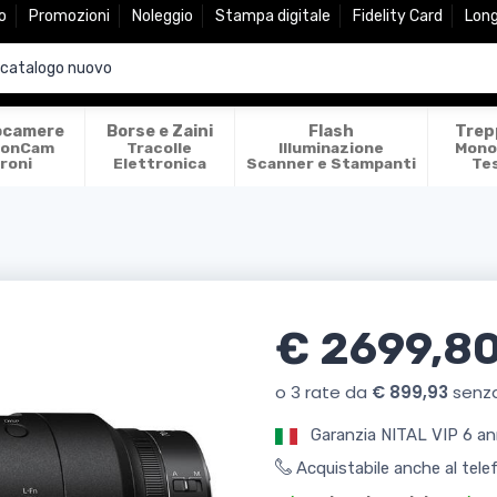
o
Promozioni
Noleggio
Stampa digitale
Fidelity Card
Lon
ocamere
Borse e Zaini
Flash
Trep
ionCam
Tracolle
Illuminazione
Mono
roni
Elettronica
Scanner e Stampanti
Te
€ 2699,8
Garanzia NITAL VIP 6 an
Acquistabile anche al tel