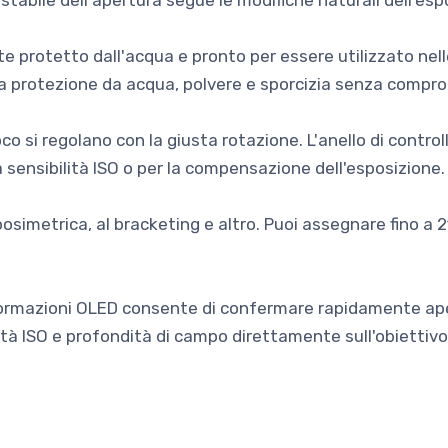
stabile dell'apertura segue le modifiche naturali dell'esp
protetto dall'acqua e pronto per essere utilizzato nelle
a protezione da acqua, polvere e sporcizia senza compro
co si regolano con la giusta rotazione. L'anello di control
 la sensibilità ISO o per la compensazione dell'esposizione.
osimetrica, al bracketing e altro. Puoi assegnare fino a 21
nformazioni OLED consente di confermare rapidamente ape
ità ISO e profondità di campo direttamente sull'obiettivo