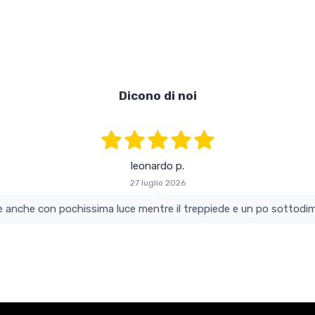
Dicono di noi
leonardo p.
27 luglio 2026
colo e perfetto si vede anche con pochissima luce mentre il treppiede e un po s