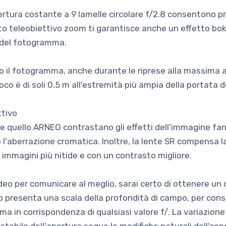
rtura costante a 9 lamelle circolare f/2.8 consentono p
sto teleobiettivo zoom ti garantisce anche un effetto bok
 del fotogramma.
to il fotogramma, anche durante le riprese alla massima a
o è di soli 0,5 m all'estremità più ampia della portata de
ttivo
 e quello ARNEO contrastano gli effetti dell'immagine fan
l'aberrazione cromatica. Inoltre, la lente SR compensa la l
 immagini più nitide e con un contrasto migliore.
deo per comunicare al meglio, sarai certo di ottenere un co
o presenta una scala della profondità di campo, per conse
ma in corrispondenza di qualsiasi valore f/. La variazion