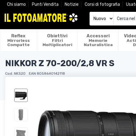
Chi siamo
Punti Vendita
Notizie
Corsi di fotografia
Usat
Reflex
Obiettivi
Accessori
Vide
Mirrorless
Filtri
Memorie
Act
Compatte
Moltiplicatori
Naturalistica
D
NIKKOR Z 70-200/2,8 VR S
Cod. NK520
EAN 8058640142118