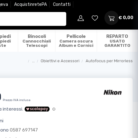
geva
AcquistinretePA
Contatti
€ 0,00
piedi
Binocoli
Pellicole
REPARTO
piedi
Cannocchiali
Camera oscura
USATO
ste
Telescopi
Album e Cornici
GARANTITO
...
Obiettivi e Accessori
Autofocus per Mirrorless
Categorie
0
Prezzo IVA inclusa
ni
efono
0587 697147