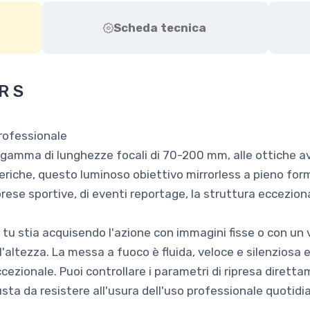
Scheda tecnica
R S
rofessionale
a gamma di lunghezze focali di 70-200 mm, alle ottiche 
iche, questo luminoso obiettivo mirrorless a pieno format
riprese sportive, di eventi reportage, la struttura eccez
u stia acquisendo l'azione con immagini fisse o con un v
altezza. La messa a fuoco è fluida, veloce e silenziosa e
zionale. Puoi controllare i parametri di ripresa direttame
ta da resistere all'usura dell'uso professionale quotidi