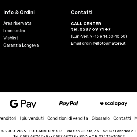
Info & Ordini
Contatti
Area riservata
CALL CENTER
tel. 0587 69 71 47
I miei ordini
(Lun-Ven: 9-13 e 14.30-18.30)
Wishlist
Email ordini@ilfotoamatore.it
Garanzia Longeva
venditori
I più venduti
Condizioni di vendita
Glossario
Contatti
M
t © 2000-2026
- FOTOAMATORE S.R.L. Via San Giusto, 35 - 56037 Fabbrica di Pe
Tel. 0587 697147 - Fax 0587 697129 -
P.IVA e C.F. 02433630502