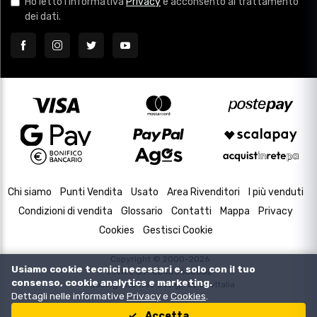
Ho letto l'informativa
Privacy
e acconsento al trattamento
dei dati.
Chi siamo
Punti Vendita
Usato
Area Rivenditori
I più venduti
Condizioni di vendita
Glossario
Contatti
Mappa
Privacy
Cookies
Gestisci Cookie
Copyright © 2000-2026
Usiamo cookie tecnici necessari e, solo con il tuo
P.IVA e C.F. 02433630502
consenso, cookie analytics e marketing.
Housing and Web Design by
DevItalia
Dettagli nelle informative
Privacy
e
Cookies
.
Accetta