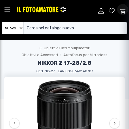
←
Obiettivi Filtri Moltiplicatori
Obiettivi e Accessori
Autofocus per Mirrorless
NIKKOR Z 17-28/2,8
Cod. NK627
EAN 8058640148707
‹
›