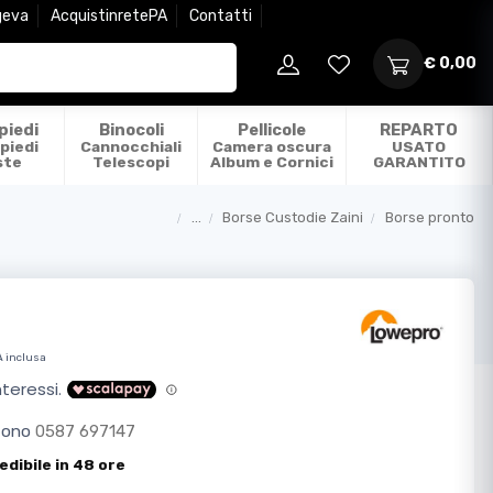
geva
AcquistinretePA
Contatti
€ 0,00
piedi
Binocoli
Pellicole
REPARTO
piedi
Cannocchiali
Camera oscura
USATO
ste
Telescopi
Album e Cornici
GARANTITO
...
Borse Custodie Zaini
Borse pronto
Categorie
A inclusa
efono
0587 697147
edibile in 48 ore