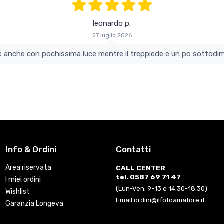
leonardo p.
27 luglio 2026
colo e perfetto si vede anche con pochissima luce mentre il treppiede e un po s
Info & Ordini
Contatti
Area riservata
CALL CENTER
tel. 0587 69 71 47
I miei ordini
(Lun-Ven: 9-13 e 14.30-18.30)
Wishlist
Email ordini@ilfotoamatore.it
Garanzia Longeva