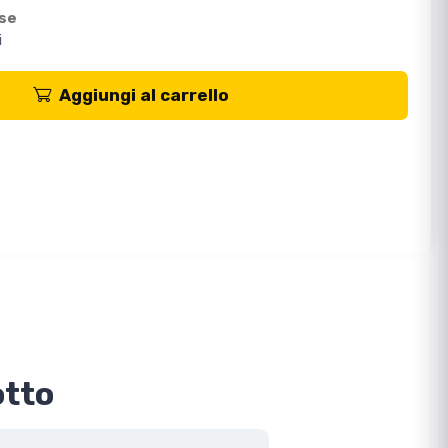
ese
i
Aggiungi al carrello
otto