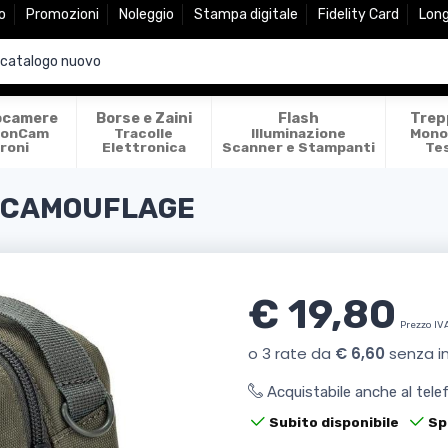
o
Promozioni
Noleggio
Stampa digitale
Fidelity Card
Lon
ocamere
Borse e Zaini
Flash
Trep
ionCam
Tracolle
Illuminazione
Mono
roni
Elettronica
Scanner e Stampanti
Te
0 CAMOUFLAGE
€ 19,80
Prezzo IV
Acquistabile anche al tel
Subito disponibile
Sp