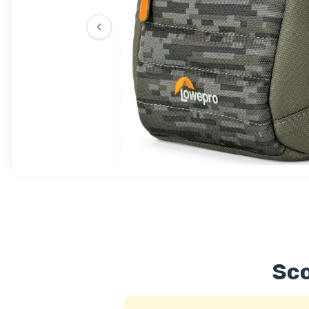
‹
Sco