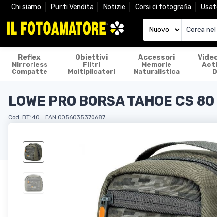
Chi siamo
Punti Vendita
Notizie
Corsi di fotografia
Usat
Reflex
Obiettivi
Accessori
Vide
Mirrorless
Filtri
Memorie
Act
Compatte
Moltiplicatori
Naturalistica
D
LOWE PRO BORSA TAHOE CS 8
Cod. BT140
EAN 0056035370687