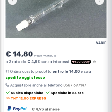
‹
›
VARIE
€ 14,80
Prezzo IVA inclusa
Ordina questo prodotto
entro le 14.00
e sarà
spedito oggi stesso
Acquistabile anche al telefono
0587 697147
Subito disponibile
Spedibile in 24 ore
TNT 12:00 EXPRESS
€ 4,93 al mese