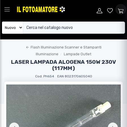
←
Flash Illuminazione Scanner e Stampanti
Illuminazione
Lampade Outlet
LASER LAMPADA ALOGENA 150W 230V
(117MM)
Cod. PH654
EAN 8023170605040