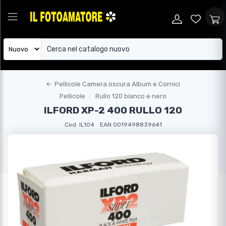
←
Pellicole Camera oscura Album e Cornici
Pellicole
Rullo 120 bianco e nero
ILFORD XP-2 400 RULLO 120
Cod. IL104
EAN 0019498839641