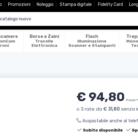
o
Promozioni
Noleggio
Stampa digitale
Fidelity Card
Lon
ocamere
Borse e Zaini
Flash
Trep
ionCam
Tracolle
Illuminazione
Mono
roni
Elettronica
Scanner e Stampanti
Te
€ 94,80
Prezzo 
Acquistabile anche al tel
Subito disponibile
Sp