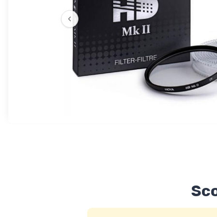
‹
Sco