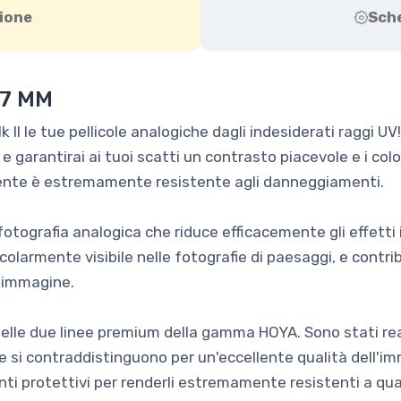
ione
Sch
77 MM
 II le tue pellicole analogiche dagli indesiderati raggi UV!
e garantirai ai tuoi scatti un contrasto piacevole e i colo
mente è estremamente resistente agli danneggiamenti.
 fotografia analogica che riduce efficacemente gli effetti 
ticolarmente visibile nelle fotografie di paesaggi, e contri
ll'immagine.
na delle due linee premium della gamma HOYA. Sono stati re
e e si contraddistinguono per un'eccellente qualità dell'im
nti protettivi per renderli estremamente resistenti a qual