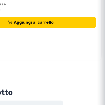
mese
i
Aggiungi al carrello
otto