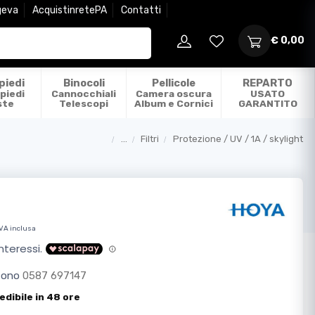
geva
AcquistinretePA
Contatti
€ 0,00
piedi
Binocoli
Pellicole
REPARTO
piedi
Cannocchiali
Camera oscura
USATO
ste
Telescopi
Album e Cornici
GARANTITO
...
Filtri
Protezione / UV / 1A / skylight
Categorie
IVA inclusa
efono
0587 697147
edibile in 48 ore