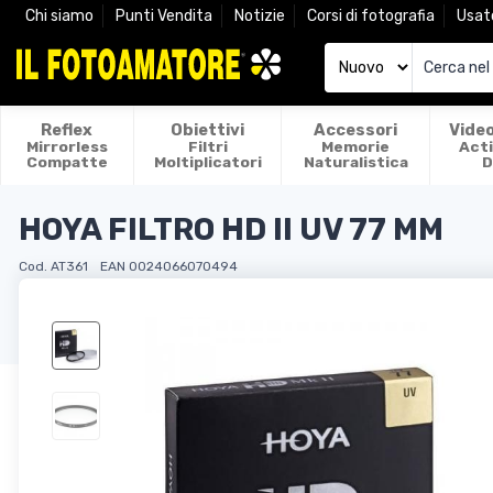
Chi siamo
Punti Vendita
Notizie
Corsi di fotografia
Usat
Reflex
Obiettivi
Accessori
Vide
Mirrorless
Filtri
Memorie
Act
Compatte
Moltiplicatori
Naturalistica
D
HOYA FILTRO HD II UV 77 MM
Cod. AT361
EAN 0024066070494