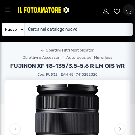
←
Obiettivi Filtri Moltiplicatori
Obiettivi e Accessori
Autofocus per Mirrorless
FUJINON XF 18-135/3,5-5,6 R LM OIS WR
Cod. FU532
EAN 4547410282320
‹
›