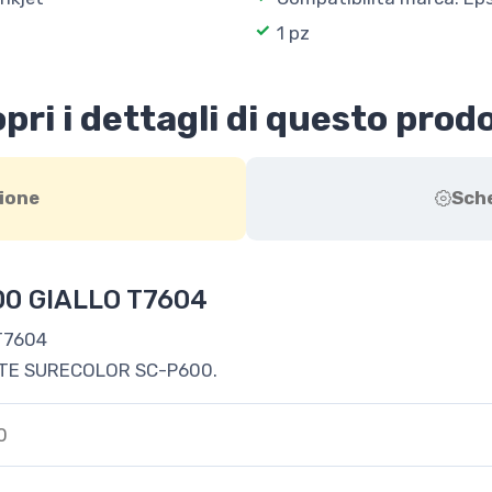
1 pz
pri i dettagli di questo prod
ione
Sch
0 GIALLO T7604
T7604
NTE SURECOLOR SC-P600.
0