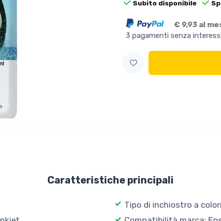
Subito disponibile
Sp
€ 9,93 al me
3 pagamenti senza interess
Caratteristiche principali
Tipo di inchiostro a colo
nkjet
Compatibilità marca: Ep