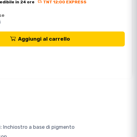
edibile in 24 ore
TNT 12:00 EXPRESS
se
i
Aggiungi al carrello
ri: Inchiostro a base di pigmento
son