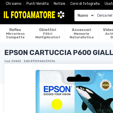
Chi siamo
Punti Vendita
Notizie
Corsi di fotografia
Usat
Reflex
Obiettivi
Accessori
Vide
Mirrorless
Filtri
Memorie
Act
Compatte
Moltiplicatori
Naturalistica
D
EPSON CARTUCCIA P600 GIALL
Cod. DV420
EAN 8715946539096