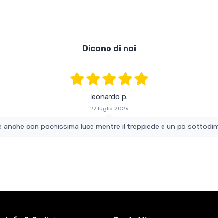
Dicono di noi
leonardo p.
27 luglio 2026
colo e perfetto si vede anche con pochissima luce mentre il treppiede e un po s