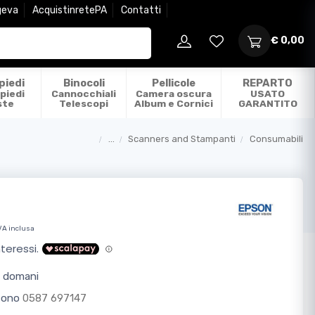
geva
AcquistinretePA
Contatti
€ 0,00
piedi
Binocoli
Pellicole
REPARTO
piedi
Cannocchiali
Camera oscura
USATO
ste
Telescopi
Album e Cornici
GARANTITO
...
Scanners and Stampanti
Consumabili
Categorie
VA inclusa
o domani
efono
0587 697147