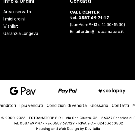
Info & Ordini
Contatti
Area riservata
CALL CENTER
tel. 0587 69 71 47
I miei ordini
(Lun-Ven: 9-13 e 14.30-18.30)
Wishlist
Email ordini@ilfotoamatore.it
Garanzia Longeva
venditori
I più venduti
Condizioni di vendita
Glossario
Contatti
M
t © 2000-2026
- FOTOAMATORE S.R.L. Via San Giusto, 35 - 56037 Fabbrica di Pe
Tel. 0587 697147 - Fax 0587 697129 -
P.IVA e C.F. 02433630502
Housing and Web Design by
DevItalia