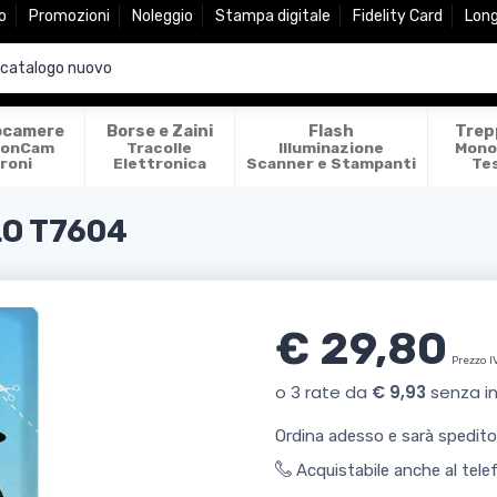
o
Promozioni
Noleggio
Stampa digitale
Fidelity Card
Lon
ocamere
Borse e Zaini
Flash
Trep
ionCam
Tracolle
Illuminazione
Mono
roni
Elettronica
Scanner e Stampanti
Te
O T7604
€ 29,80
Prezzo I
Ordina adesso e sarà spedit
Acquistabile anche al tel