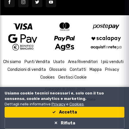
Chi siamo
Punti Vendita
Usato
Area Rivenditori
I più venduti
Condizioni di vendita
Glossario
Contatti
Mappa
Privacy
Cookies
Gestisci Cookie
Copyright © 2000-2026
Usiamo cookie tecnici necessari e, solo con il tuo
P.IVA e C.F. 02433630502
consenso, cookie analytics e marketing.
Housing and Web Design by
DevItalia
Dettagli nelle informative
Privacy
e
Cookies
.
Accetta
Rifiuta