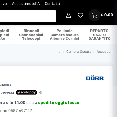
geva
AcquistinretePA
Contatti
€ 0,00
piedi
Binocoli
Pellicole
REPARTO
piedi
Cannocchiali
Camera oscura
USATO
ste
Telescopi
Album e Cornici
GARANTITO
...
Camera Oscura
Accessori
Categorie
A inclusa
ntro le 14.00
e sarà
spedito oggi stesso
efono
0587 697147