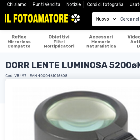
Chi siamo
Punti Vendita
Notizie
Corsi di fotografia
Usat
Reflex
Obiettivi
Accessori
Vide
Mirrorless
Filtri
Memorie
Act
Compatte
Moltiplicatori
Naturalistica
D
DORR LENTE LUMINOSA 5200ø
Cod. VB497
EAN 4000461016608