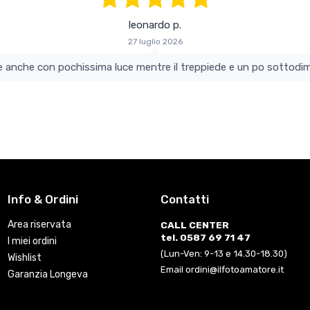
leonardo p.
27 luglio 2026
colo e perfetto si vede anche con pochissima luce mentre il treppiede e un po s
Info & Ordini
Contatti
Area riservata
CALL CENTER
tel. 0587 69 71 47
I miei ordini
(Lun-Ven: 9-13 e 14.30-18.30)
Wishlist
Email ordini@ilfotoamatore.it
Garanzia Longeva