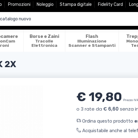
o
Promozioni
Noleggio
Stampa digitale
Fidelity Card
Lon
ocamere
Borse e Zaini
Flash
Trep
ionCam
Tracolle
Illuminazione
Mono
roni
Elettronica
Scanner e Stampanti
Te
K 2X
€ 19,80
Prezzo IV
Ordina questo prodotto
e
Acquistabile anche al tel