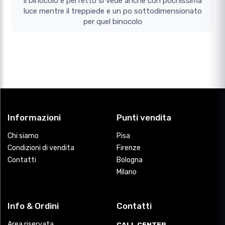
il binocolo e perfetto si vede anche con pochissima
luce mentre il treppiede e un po sottodimensionato
per quel binocolo
Informazioni
Punti vendita
Chi siamo
Pisa
Condizioni di vendita
Firenze
Contatti
Bologna
Milano
Info & Ordini
Contatti
Area riservata
CALL CENTER