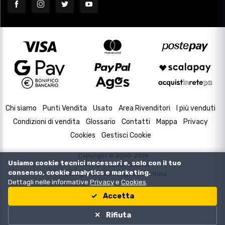
Chi siamo
Punti Vendita
Usato
Area Rivenditori
I più venduti
Condizioni di vendita
Glossario
Contatti
Mappa
Privacy
Cookies
Gestisci Cookie
Copyright © 2000-2026
Usiamo cookie tecnici necessari e, solo con il tuo
P.IVA e C.F. 02433630502
consenso, cookie analytics e marketing.
Housing and Web Design by
DevItalia
Dettagli nelle informative
Privacy
e
Cookies
.
Accetta
Rifiuta