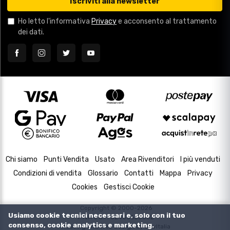
Iscriviti alla newsletter
Ho letto l'informativa
Privacy
e acconsento al trattamento
dei dati.
Chi siamo
Punti Vendita
Usato
Area Rivenditori
I più venduti
Condizioni di vendita
Glossario
Contatti
Mappa
Privacy
Cookies
Gestisci Cookie
Copyright © 2000-2026
Usiamo cookie tecnici necessari e, solo con il tuo
P.IVA e C.F. 02433630502
consenso, cookie analytics e marketing.
Housing and Web Design by
DevItalia